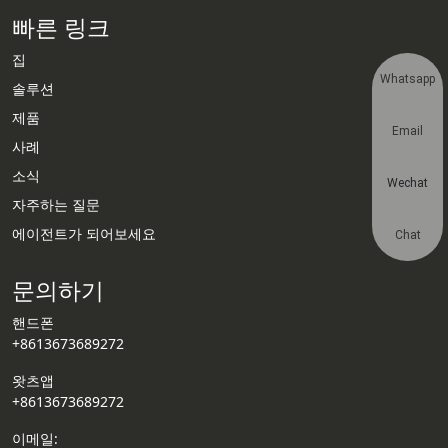
빠른 링크
집
Whatsapp
솔루션
제품
Email
사례
소식
Wechat
자주하는 질문
에이전트가 되어보세요
Chat
문의하기
핸드폰
+8613673689272
왓츠앱
+8613673689272
이메일: