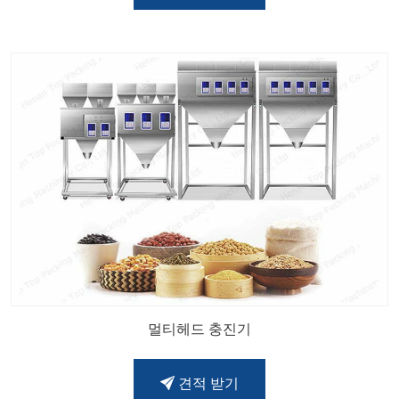
멀티헤드 충진기
견적 받기