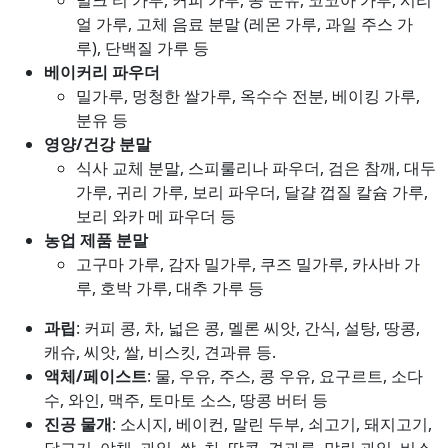
얼 가루, 고체 음료 분말 (레몬 가루, 과일 주스 가
루), 단백질 가루 등
베이커리 파우더
밀가루, 멍청한 쌀가루, 옥수수 전분, 베이킹 가루,
분유 등
영양/건강 분말
식사 교체 분말, 스피룰리나 파우더, 검은 참깨, 대두
가루, 귀리 가루, 보리 파우더, 달걀 껍질 칼슘 가루,
보리 와카 메 파우더 등
농업 제품 분말
고구마 가루, 감자 밀가루, 쿠즈 밀가루, 카사바 가
루, 호박 가루, 대추 가루 등
과립
: 커피 콩, 차, 넓은 콩, 멜론 씨앗, 간식, 설탕, 땅콩,
캐슈, 씨앗, 쌀, 비스킷, 견과류 등.
액체/페이스트
: 물, 우유, 주스, 콩 우유, 요구르트, 소다
수, 와인, 맥주, 토마토 소스, 땅콩 버터 등
진공 물개
: 소시지, 베이컨, 말린 두부, 쇠고기, 돼지고기,
닭고기, 야채, 과일, 쌀, 차, 땅콩, 견과류, 말린 과일, 비스