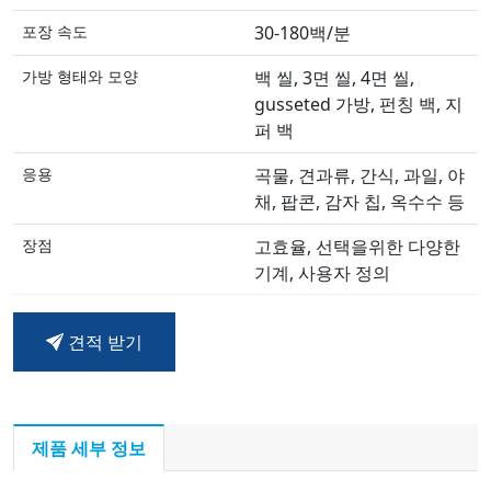
포장 속도
30-180백/분
가방 형태와 모양
백 씰, 3면 씰, 4면 씰,
gusseted 가방, 펀칭 백, 지
퍼 백
응용
곡물, 견과류, 간식, 과일, 야
채, 팝콘, 감자 칩, 옥수수 등
장점
고효율, 선택을위한 다양한
기계, 사용자 정의
서비스
전문 제품 상담 및 사후 판매
견적 받기
서비스, 보증
제품 세부 정보