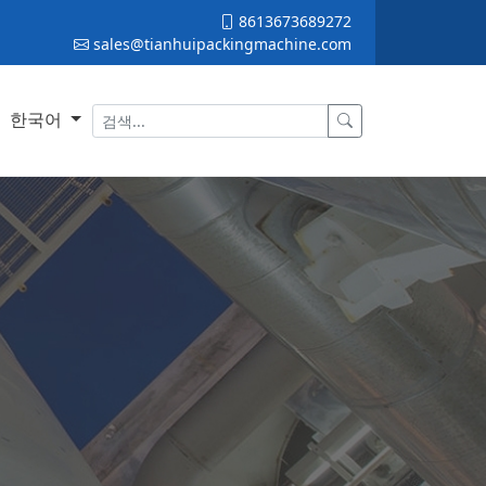
8613673689272
sales@tianhuipackingmachine.com
한국어