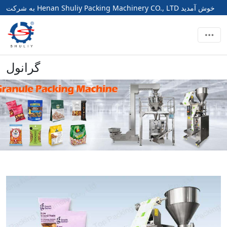
به شرکت Henan Shuliy Packing Machinery CO., LTD خوش آمدید
گرانول