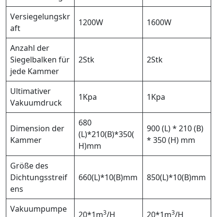
Versiegelungskr
1200W
1600W
aft
Anzahl der
Siegelbalken für
2Stk
2Stk
jede Kammer
Ultimativer
1Kpa
1Kpa
Vakuumdruck
680
Dimension der
900 (L) * 210 (B)
(L)*210(B)*350(
Kammer
* 350 (H) mm
H)mm
Größe des
Dichtungsstreif
660(L)*10(B)mm
850(L)*10(B)mm
ens
Vakuumpumpe
3
3
20*1m
/H
20*1m
/H