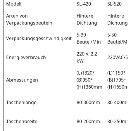
Modell
SL-420
SL-520
Arten von
Hintere
Hintere
Verpackungsbeuteln
Dichtung
Dichtung
5-30
5-50
Verpackungsgeschwindigkeit
Beutel/Min
Beutel/Mi
220 V, 2,2
Energieverbrauch
220VAC/5
kW
(L)1320*
(L)1150*
Abmessungen
(B)950*
(B)1795*
(H)1360mm
(H)1650m
Taschenlänge
80-300mm
80-400mm
Taschenbreite
80-200mm
80-250mm