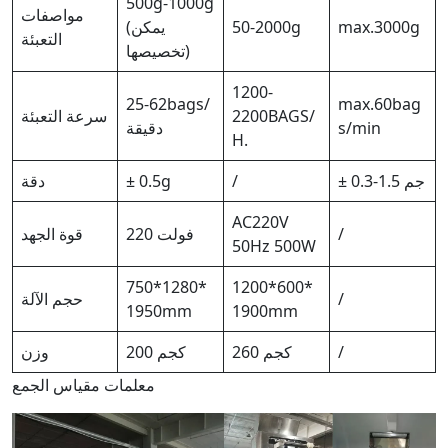
500g-1000g
مواصفات
max.3000g
50-2000g
(يمكن
التعبئة
تخصيصها)
1200-
25-62bags/
max.60bag
2200BAGS/
سرعة التعبئة
s/min
دقيقة
H.
± 0.3-1.5 جم
/
± 0.5g
دقة
AC220V
/
220 فولت
قوة الجهد
50Hz 500W
750*1280*
1200*600*
/
حجم الآلة
1950mm
1900mm
/
260 كجم
200 كجم
وزن
معلمات مقياس الجمع