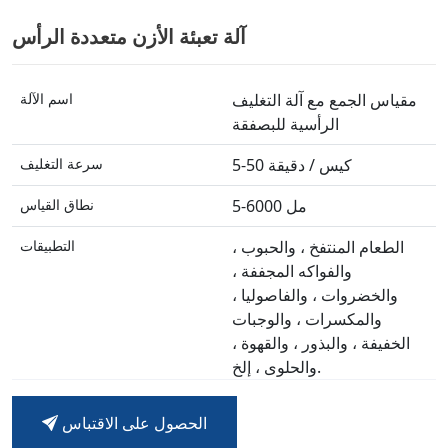
آلة تعبئة الأزن متعددة الرأس
مقياس الجمع مع آلة التغليف
اسم الآلة
الرأسية للبصفقة
5-50 كيس / دقيقة
سرعة التغليف
5-6000 مل
نطاق القياس
الطعام المنتفخ ، والحبوب ،
التطبيقات
والفواكه المجففة ،
والخضروات ، والفاصوليا ،
والمكسرات ، والوجبات
الخفيفة ، والبذور ، والقهوة ،
والحلوى ، إلخ.
مصعد Z-type ، منصة العمل ،
جهاز اختياري
الحصول على الاقتباس
ناقل الإخراج ، طابعة التاريخ ،