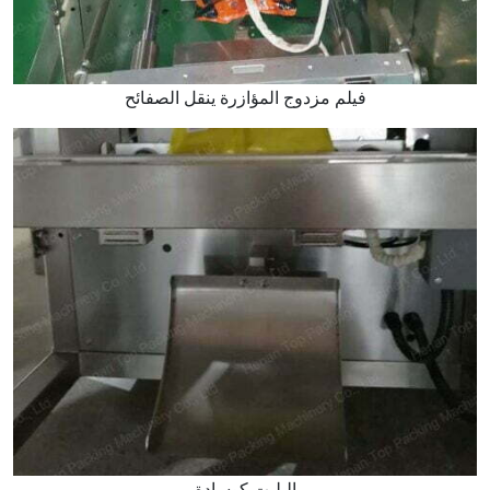
فيلم مزدوج المؤازرة ينقل الصفائح
البليت كوسادة