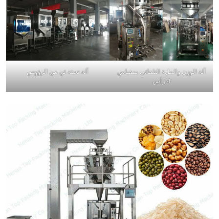
آلة الوزن والملء التلقائي بمقياس
آلة تعبئة ثن من الرؤوس
4 رأس