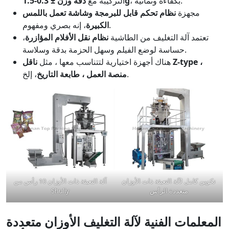
، بكفاءة وثمانية.
دقة وزن ± 0.3-1.5g
التركيبة
مع
مجهزة
نظام تحكم قابل للبرمجة وشاشة تعمل باللمس
، إنه بصري ومفهوم.
الكبيرة
تعتمد آلة التغليف من الطاشية
نظام نقل الأفلام المؤازرة
،
حساسة لوضع الفيلم وسهل الحزمة بدقة وسلاسة.
هناك أجهزة اختيارية لتتناسب معها ، مثل
ناقل Z-type ،
، إلخ.
منصة العمل ، طابعة التاريخ
تكوين كامل لآلة التعبئة ذات الأوزان
آلة التعبئة ذات الأوزان 10 رأس من
متعددة الرأس
Shuliy
المعلمات الفنية لآلة التغليف الأوزان متعددة