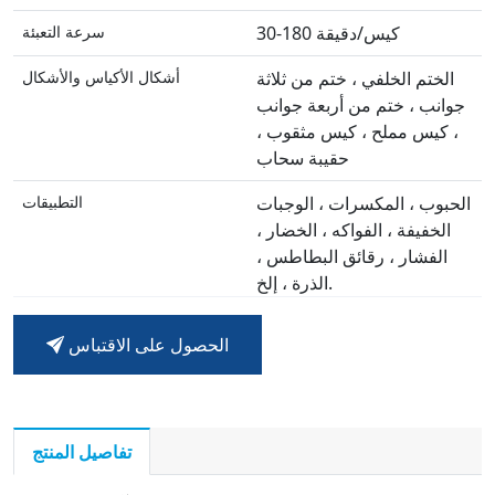
30-180 كيس/دقيقة
سرعة التعبئة
الختم الخلفي ، ختم من ثلاثة
أشكال الأكياس والأشكال
جوانب ، ختم من أربعة جوانب
، كيس مملح ، كيس مثقوب ،
حقيبة سحاب
الحبوب ، المكسرات ، الوجبات
التطبيقات
الخفيفة ، الفواكه ، الخضار ،
الفشار ، رقائق البطاطس ،
الذرة ، إلخ.
كفاءة عالية ، آلات مختلفة
مزايا
الحصول على الاقتباس
للاختيار ، التخصيص
استشارة المنتج المهني وخدمة
خدمة
ما بعد البيع ، الضمان
تفاصيل المنتج