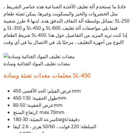
عادةً ما تستخدم آلة تغليف الأغذية الصناعية هذه عناصر الشريط ،
مثل الخضروات والخبز والبسكويت وغيرها. يمكن تعبئة طعام
مماثل بواسطة آلة التفاف التدفق هذه. لديها 4 طرز شعبية: SL-250
و SL-350 و SL-450 و SL-600. فيما يلي مواصفات آلة تغليف
شريط الطعام SL-450. إذا كنت تريد المزيد من التفاصيل حول هذا
النوع من أجهزة التغليف ، مرحبًا بك في الاتصال بنا في أي وقت!
معدات تغليف المواد الغذائية وسادة
معلمات معدات تعبئة وسادة SL-450
عرض الفيلم: الحد الأقصى 450mm
طول الحقيبة: 130-450mm
عرض الحقيبة: 50-80mm
ارتفاع المنتج: max.70mm
سرعة التعبئة: 30-180bags/دقيقة
السلطة: 220 فولت ، 50/60 هرتز ، 2.6 كيفا