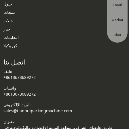
حلول
Email
منتجات
حالات
Wechat
أخبار
Chat
التعليمات
كن وكيلا
اتصل بنا
هاتف
+8613673689272
واتساب
+8613673689272
البريد الإلكتروني:
sales@tianhuipackingmachine.com
عنوان:
طريق هانغهاي الشرقي، منطقة التنمية الاقتصادية والتكنولوجية في